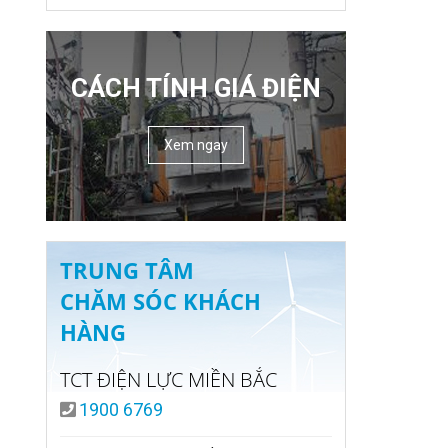
CÁCH TÍNH GIÁ ĐIỆN
Xem ngay
TRUNG TÂM
CHĂM SÓC KHÁCH
HÀNG
TCT ĐIỆN LỰC MIỀN BẮC
1900 6769