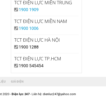
TCT ĐIỆN LỰC MIỀN TRUNG
1900 1909
TCT ĐIỆN LỰC MIỀN NAM
1900 1006
TCT ĐIỆN LỰC HÀ NỘI
1900 1288
TCT ĐIỆN LỰC TP.HCM
1900 545454
LIỆU
GIÁ ĐIỆN
t 2020 -
Điện lực 247
- Liên hệ:
dienluc247@yahoo.com