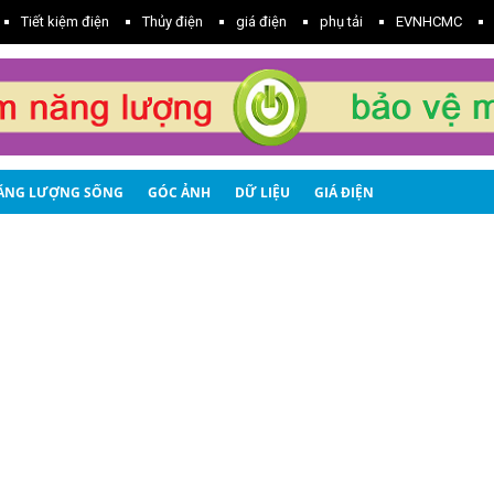
Tiết kiệm điện
Thủy điện
giá điện
phụ tải
EVNHCMC
ĂNG LƯỢNG SỐNG
GÓC ẢNH
DỮ LIỆU
GIÁ ĐIỆN