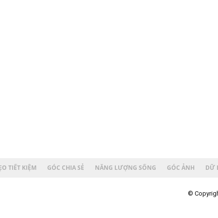
O TIẾT KIỆM
GÓC CHIA SẺ
NĂNG LƯỢNG SỐNG
GÓC ẢNH
DỮ 
© Copyrigh