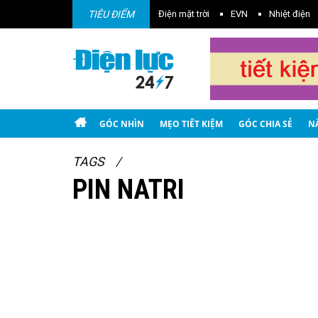
TIÊU ĐIỂM
Điện gió
Điện mặt trời
EVN
Nhiệt điện
GÓC NHÌN
MẸO TIẾT KIỆM
GÓC CHIA SẺ
N
TAGS
PIN NATRI