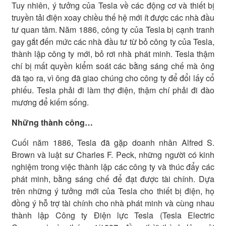
Tuy nhiên, ý tưởng của Tesla về các động cơ và thiết bị
truyền tải điện xoay chiều thế hệ mới ít được các nhà đầu
tư quan tâm. Năm 1886, công ty của Tesla bị cạnh tranh
gay gắt đến mức các nhà đầu tư từ bỏ công ty của Tesla,
thành lập công ty mới, bỏ rơi nhà phát minh. Tesla thậm
chí bị mất quyền kiểm soát các bằng sáng chế mà ông
đã tạo ra, vì ông đã giao chúng cho công ty để đổi lấy cổ
phiếu. Tesla phải đi làm thợ điện, thậm chí phải đi đào
mương để kiếm sống.
Những thành công…
Cuối năm 1886, Tesla đã gặp doanh nhân Alfred S.
Brown và luật sư Charles F. Peck, những người có kinh
nghiệm trong việc thành lập các công ty và thúc đẩy các
phát minh, bằng sáng chế để đạt được tài chính. Dựa
trên những ý tưởng mới của Tesla cho thiết bị điện, họ
đồng ý hỗ trợ tài chính cho nhà phát minh và cùng nhau
thành lập Công ty Điện lực Tesla (Tesla Electric