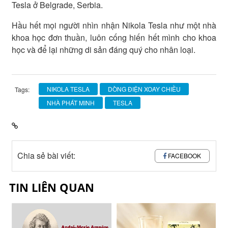
Tesla ở Belgrade, Serbia.
Hầu hết mọi người nhìn nhận Nikola Tesla như một nhà
khoa học đơn thuần, luôn cống hiến hết mình cho khoa
học và để lại những di sản đáng quý cho nhân loại.
NIKOLA TESLA
DÒNG ĐIỆN XOAY CHIỀU
Tags:
NHÀ PHÁT MINH
TESLA
Chia sẻ bài viết:
FACEBOOK
TIN LIÊN QUAN