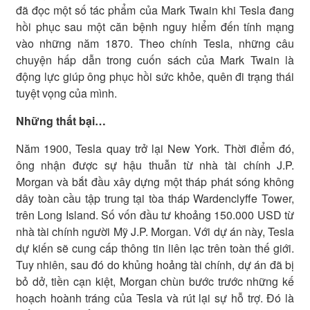
đã đọc một số tác phẩm của Mark Twain khi Tesla đang
hồi phục sau một căn bệnh nguy hiểm đến tính mạng
vào những năm 1870. Theo chính Tesla, những câu
chuyện hấp dẫn trong cuốn sách của Mark Twain là
động lực giúp ông phục hồi sức khỏe, quên đi trạng thái
tuyệt vọng của mình.
Những thất bại…
Năm 1900, Tesla quay trở lại New York. Thời điểm đó,
ông nhận được sự hậu thuẫn từ nhà tài chính J.P.
Morgan và bắt đầu xây dựng một tháp phát sóng không
dây toàn cầu tập trung tại tòa tháp Wardenclyffe Tower,
trên Long Island. Số vốn đầu tư khoảng 150.000 USD từ
nhà tài chính người Mỹ J.P. Morgan. Với dự án này, Tesla
dự kiến sẽ cung cấp thông tin liên lạc trên toàn thế giới.
Tuy nhiên, sau đó do khủng hoảng tài chính, dự án đã bị
bỏ dở, tiền cạn kiệt, Morgan chùn bước trước những kế
hoạch hoành tráng của Tesla và rút lại sự hỗ trợ. Đó là