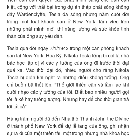
kiệt, cộng với thất bại trong dự án tháp phát sóng không
dây Wardenclyffe, Tesla đã sống những năm cuối đời
trong một loạt khách sạn ở New York, làm việc trên
những phát minh mới khi năng lượng và sức khỏe tinh
thần của ông suy yếu dần.
Tesla qua đời ngày 7/1/1943 trong một căn phòng khách
sạn tại New York, Hoa Kỳ. Nikola Tesla từng bị coi là nhà
bác học lập dị vì các ý tưởng của ông đi trước thời đại
quá xa. Vào thời đại đó, nhiều người cho rằng Nikola
Tesla bị điên khi nghĩ ra những điều không tưởng. Ông
chỉ buồn bã thốt lên: “Thế giới thiển cận và lầm lạc khi
cười nhạo các ý tưởng của tôi. Biết bao nhiêu người gọi
tôi là kẻ hay tưởng tượng. Nhưng hãy để cho thời gian trả
lời tất cả”.
Hàng trăm người đã đến Nhà thờ Thánh John the Divine
ở thành phố New York để dự lễ tang của ông, ghi nhận
sự ra đi của một thiên tài, một trong những nhà khoa học