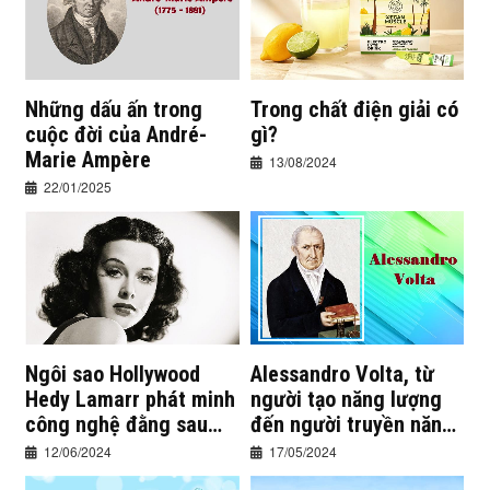
Những dấu ấn trong
Trong chất điện giải có
cuộc đời của André-
gì?
Marie Ampère
13/08/2024
22/01/2025
Ngôi sao Hollywood
Alessandro Volta, từ
Hedy Lamarr phát minh
người tạo năng lượng
công nghệ đằng sau
đến người truyền năng
WiFi như thế nào?
lượng
12/06/2024
17/05/2024