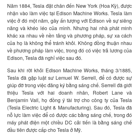
Năm 1884, Tesla đặt chân đến New York (Hoa Kỳ), được
nhận vào làm việc tại Edison Machine Works. Tesla làm
việc ở đó một năm, gây ấn tượng với Edison về sự siêng
năng và khéo léo của mình. Nhưng hai nhà phát minh
khác xa nhau về nền tảng và phương pháp, sự xa cách
của họ là không thể tránh khỏi. Không đồng thuận nhau
về phương pháp làm việc, trong đó có việc trả lương của
Edison, Tesla đã nghỉ việc sau đó.
Sau khi rời khỏi Edison Machine Works, tháng 3/1885,
Tesla đã gặp luật sư Lemuel W. Serrell, để có được sự
giúp đỡ trong việc đăng ký bằng sáng chế. Serrell đã giới
thiệu Tesla với hai doanh nhân, Robert Lane và
Benjamin Vail, họ đồng ý tài trợ cho công ty của Tesla
(Tesla Electric Light & Manufacturing). Sau đó, Tesla đã
nỗ lực làm việc để có được các bằng sáng chế, trong đó
máy phát điện một chiều DC cải tiến là bằng sáng chế
đầu tiên được cấp cho Tesla ở Mỹ.