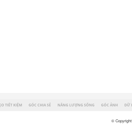
O TIẾT KIỆM
GÓC CHIA SẺ
NĂNG LƯỢNG SỐNG
GÓC ẢNH
DỮ 
© Copyright