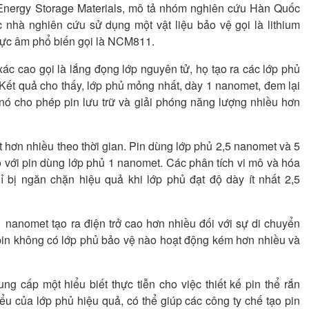
 Energy Storage Materials, mô tả nhóm nghiên cứu Hàn Quốc
c nhà nghiên cứu sử dụng một vật liệu bảo vệ gọi là lithium
 cực âm phổ biến gọi là NCM811.
c cao gọi là lắng đọng lớp nguyên tử, họ tạo ra các lớp phủ
ết quả cho thấy, lớp phủ mỏng nhất, dày 1 nanomet, đem lại
nó cho phép pin lưu trữ và giải phóng năng lượng nhiều hơn
t hơn nhiều theo thời gian. Pin dùng lớp phủ 2,5 nanomet và 5
với pin dùng lớp phủ 1 nanomet. Các phân tích vi mô và hóa
 bị ngăn chặn hiệu quả khi lớp phủ đạt độ dày ít nhất 2,5
nanomet tạo ra điện trở cao hơn nhiều đối với sự di chuyển
, pin không có lớp phủ bảo vệ nào hoạt động kém hơn nhiều và
g cấp một hiểu biết thực tiễn cho việc thiết kế pin thể rắn
hiểu của lớp phủ hiệu quả, có thể giúp các công ty chế tạo pin