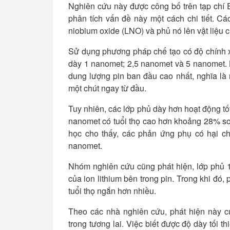
Nghiên cứu này được công bố trên tạp chí
phân tích vấn đề này một cách chi tiết. Cá
niobium oxide (LNO) và phủ nó lên vật liệu
Sử dụng phương pháp chế tạo có độ chính xá
dày 1 nanomet; 2,5 nanomet và 5 nanomet. K
dung lượng pin ban đầu cao nhất, nghĩa là 
một chút ngay từ đầu.
Tuy nhiên, các lớp phủ dày hơn hoạt động tố
nanomet có tuổi thọ cao hơn khoảng 28% so 
học cho thấy, các phản ứng phụ có hại chỉ
nanomet.
Nhóm nghiên cứu cũng phát hiện, lớp phủ 1 
của ion lithium bên trong pin. Trong khi đó
tuổi thọ ngắn hơn nhiều.
Theo các nhà nghiên cứu, phát hiện này cun
trong tương lai. Việc biết được độ dày tối t