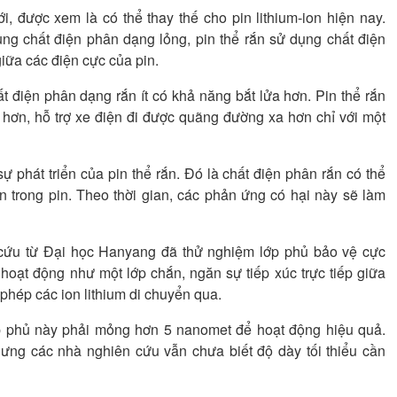
i, được xem là có thể thay thế cho pin lithium-ion hiện nay.
ụng chất điện phân dạng lỏng, pin thể rắn sử dụng chất điện
giữa các điện cực của pin.
ất điện phân dạng rắn ít có khả năng bắt lửa hơn. Pin thể rắn
hơn, hỗ trợ xe điện đi được quãng đường xa hơn chỉ với một
 phát triển của pin thể rắn. Đó là chất điện phân rắn có thể
 trong pin. Theo thời gian, các phản ứng có hại này sẽ làm
 cứu từ Đại học Hanyang đã thử nghiệm lớp phủ bảo vệ cực
oạt động như một lớp chắn, ngăn sự tiếp xúc trực tiếp giữa
phép các ion lithium di chuyển qua.
ớp phủ này phải mỏng hơn 5 nanomet để hoạt động hiệu quả.
ưng các nhà nghiên cứu vẫn chưa biết độ dày tối thiểu cần