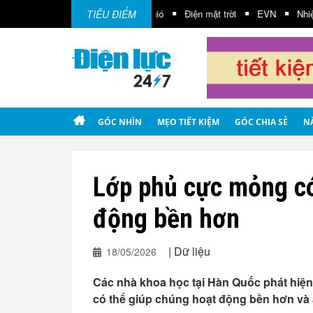
TIÊU ĐIỂM
Điện gió
Điện mặt trời
EVN
Nhiệt điện
GÓC NHÌN
MẸO TIẾT KIỆM
GÓC CHIA SẺ
N
Lớp phủ cực mỏng có 
động bền hơn
|
Dữ liệu
18/05/2026
Các nhà khoa học tại Hàn Quốc phát hiện r
có thể giúp chúng hoạt động bền hơn và 