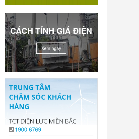
CÁCH TÍNH GIÁ ĐIỆN
Xem ngay
TRUNG TÂM
CHĂM SÓC KHÁCH
HÀNG
TCT ĐIỆN LỰC MIỀN BẮC
1900 6769