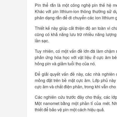
Pin thể rắn là một công nghệ pin thế hệ mớ
Khác với pin lithium-ion thông thường sử d
phân dạng rắn để di chuyển các ion lithium 
Thiết kế này giúp cải thiện độ an toàn vì ch
cũng có khả năng lưu trữ nhiều năng lượng 
lần sạc.
Tuy nhiên, có một vấn đề lớn đã làm chậm sự
phản ứng hóa học với vật liệu ở cực âm bên
hỏng pin và giảm tuổi thọ của nó.
Để giải quyết vấn đề này, các nhà nghiên
mỏng đặt trên bề mặt cực âm. Lớp phủ này h
cực âm và chất điện phân, trong khi vẫn cho 
Các nghiên cứu trước đây cho thấy, các l
Một nanomet bằng một phần tỉ của mét. Nh
thiết để bảo vệ pin một cách hiệu quả.