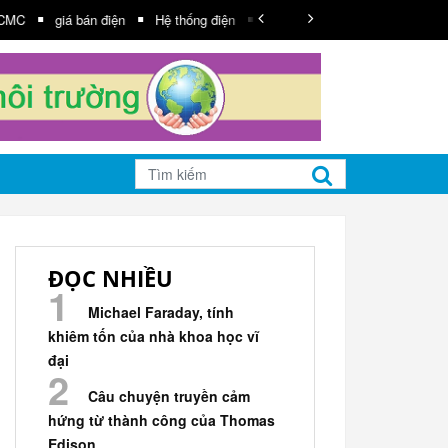
giá bán điện
Hệ thống điện
công suất
truyền tải
Năng lượn
ĐỌC NHIỀU
Michael Faraday, tính
khiêm tốn của nhà khoa học vĩ
đại
Câu chuyện truyền cảm
hứng từ thành công của Thomas
Edison