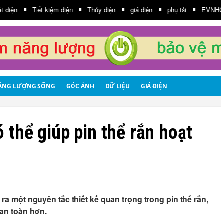
Tiết kiệm điện
Thủy điện
giá điện
phụ tải
EVNHCMC
ĂNG LƯỢNG SỐNG
GÓC ẢNH
DỮ LIỆU
GIÁ ĐIỆN
thể giúp pin thể rắn hoạt
a một nguyên tắc thiết kế quan trọng trong pin thể rắn,
an toàn hơn.