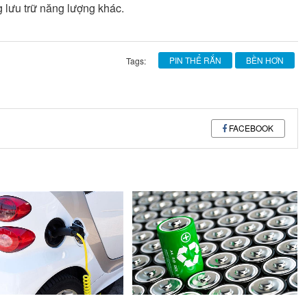
 lưu trữ năng lượng khác.
PIN THỂ RẮN
BỀN HƠN
Tags:
FACEBOOK