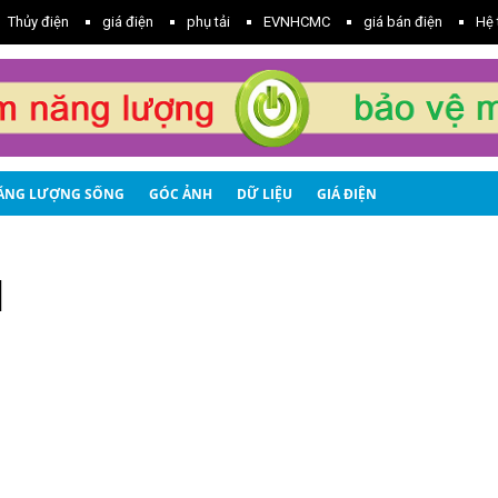
Thủy điện
giá điện
phụ tải
EVNHCMC
giá bán điện
Hệ 
ĂNG LƯỢNG SỐNG
GÓC ẢNH
DỮ LIỆU
GIÁ ĐIỆN
I