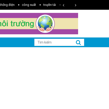
thống điện
công suất
truyền tải
Năng lượng tái tạo
Lưới điệ