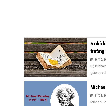
5 nhà k
trường 
30/10/2
Họ là nhữn
giáo dục c
Michael
31/08/2
Michael Fa