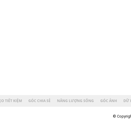
O TIẾT KIỆM
GÓC CHIA SẺ
NĂNG LƯỢNG SỐNG
GÓC ẢNH
DỮ 
© Copyrigh