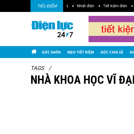
Điện gió
Điện mặt trời
TIÊU ĐIỂM
EVN
Nhiệt điện
Tiết kiệm điện
GÓC NHÌN
MẸO TIẾT KIỆM
GÓC CHIA SẺ
N
TAGS
NHÀ KHOA HỌC VĨ ĐẠ