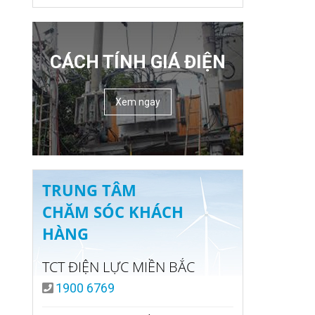
CÁCH TÍNH GIÁ ĐIỆN
Xem ngay
TRUNG TÂM
CHĂM SÓC KHÁCH
HÀNG
TCT ĐIỆN LỰC MIỀN BẮC
1900 6769