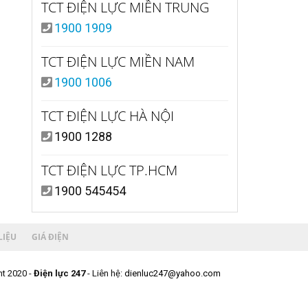
TCT ĐIỆN LỰC MIỀN TRUNG
1900 1909
TCT ĐIỆN LỰC MIỀN NAM
1900 1006
TCT ĐIỆN LỰC HÀ NỘI
1900 1288
TCT ĐIỆN LỰC TP.HCM
1900 545454
LIỆU
GIÁ ĐIỆN
t 2020 -
Điện lực 247
- Liên hệ:
dienluc247@yahoo.com