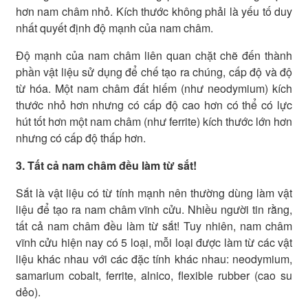
hơn nam châm nhỏ. Kích thước không phải là yếu tố duy
nhất quyết định độ mạnh của nam châm.
Độ mạnh của nam châm liên quan chặt chẽ đến thành
phần vật liệu sử dụng để chế tạo ra chúng, cấp độ và độ
từ hóa. Một nam châm đất hiếm (như neodymium) kích
thước nhỏ hơn nhưng có cấp độ cao hơn có thể có lực
hút tốt hơn một nam châm (như ferrite) kích thước lớn hơn
nhưng có cấp độ thấp hơn.
3. Tất cả nam châm đều làm từ sắt!
Sắt là vật liệu có từ tính mạnh nên thường dùng làm vật
liệu để tạo ra nam châm vĩnh cửu. Nhiều người tin rằng,
tất cả nam châm đều làm từ sắt! Tuy nhiên, nam châm
vĩnh cửu hiện nay có 5 loại, mỗi loại được làm từ các vật
liệu khác nhau với các đặc tính khác nhau: neodymium,
samarium cobalt, ferrite, alnico, flexible rubber (cao su
dẻo).