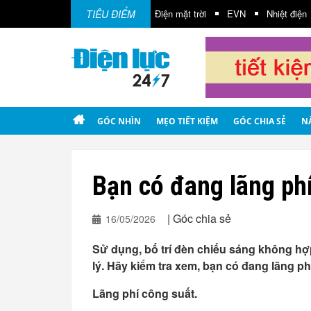
TIÊU ĐIỂM
Điện gió
Điện mặt trời
EVN
Nhiệt điện
GÓC NHÌN
MẸO TIẾT KIỆM
GÓC CHIA SẺ
N
Bạn có đang lãng phí
|
Góc chia sẻ
16/05/2026
Sử dụng, bố trí đèn chiếu sáng không hợp
lý. Hãy kiểm tra xem, bạn có đang lãng p
Lãng phí công suất.