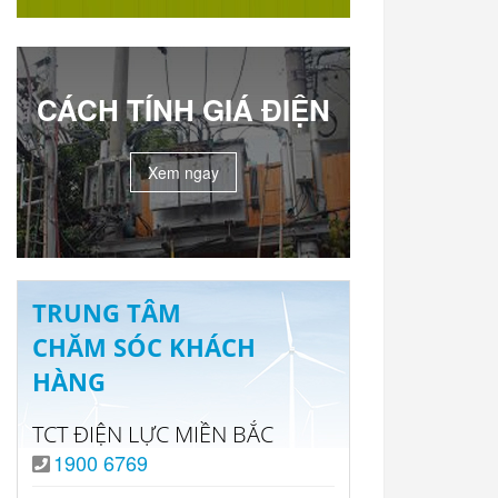
CÁCH TÍNH GIÁ ĐIỆN
Xem ngay
TRUNG TÂM
CHĂM SÓC KHÁCH
HÀNG
TCT ĐIỆN LỰC MIỀN BẮC
1900 6769