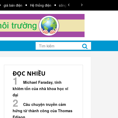
giá bán điện
Hệ thống điện
công suất
truyền tải
Năng lượn
ĐỌC NHIỀU
Michael Faraday, tính
khiêm tốn của nhà khoa học vĩ
đại
Câu chuyện truyền cảm
hứng từ thành công của Thomas
Edison