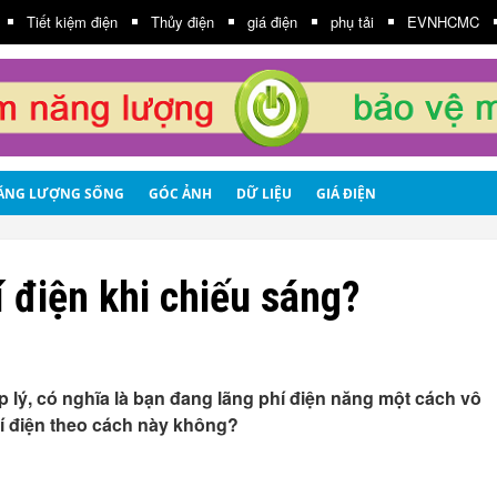
Tiết kiệm điện
Thủy điện
giá điện
phụ tải
EVNHCMC
ĂNG LƯỢNG SỐNG
GÓC ẢNH
DỮ LIỆU
GIÁ ĐIỆN
 điện khi chiếu sáng?
 lý, có nghĩa là bạn đang lãng phí điện năng một cách vô
hí điện theo cách này không?