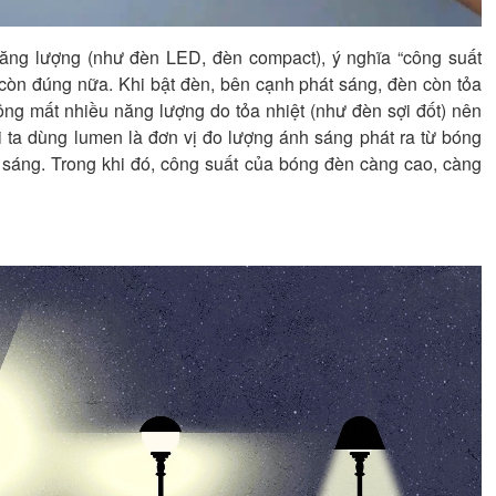
 năng lượng (như đèn LED, đèn compact), ý nghĩa “công suất
òn đúng nữa. Khi bật đèn, bên cạnh phát sáng, đèn còn tỏa
hông mất nhiều năng lượng do tỏa nhiệt (như đèn sợi đốt) nên
ời ta dùng lumen là đơn vị đo lượng ánh sáng phát ra từ bóng
sáng. Trong khi đó, công suất của bóng đèn càng cao, càng