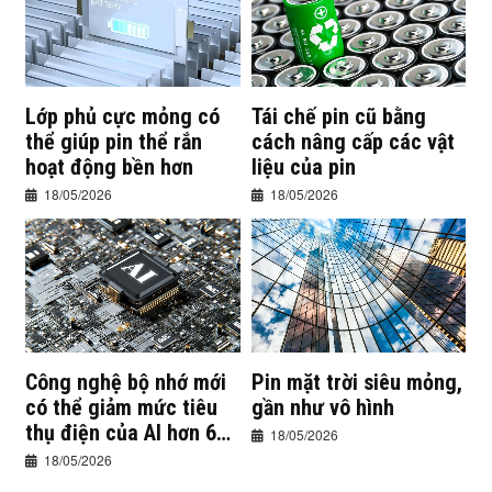
Lớp phủ cực mỏng có
Tái chế pin cũ bằng
thể giúp pin thể rắn
cách nâng cấp các vật
hoạt động bền hơn
liệu của pin
18/05/2026
18/05/2026
Công nghệ bộ nhớ mới
Pin mặt trời siêu mỏng,
có thể giảm mức tiêu
gần như vô hình
thụ điện của AI hơn 60
18/05/2026
lần
18/05/2026