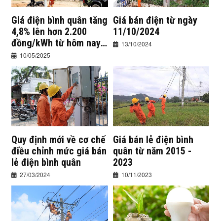
Giá điện bình quân tăng
Giá bán điện từ ngày
4,8% lên hơn 2.200
11/10/2024
đồng/kWh từ hôm nay
13/10/2024
10/5/2025
10/05/2025
Quy định mới về cơ chế
Giá bán lẻ điện bình
điều chỉnh mức giá bán
quân từ năm 2015 -
lẻ điện bình quân
2023
27/03/2024
10/11/2023