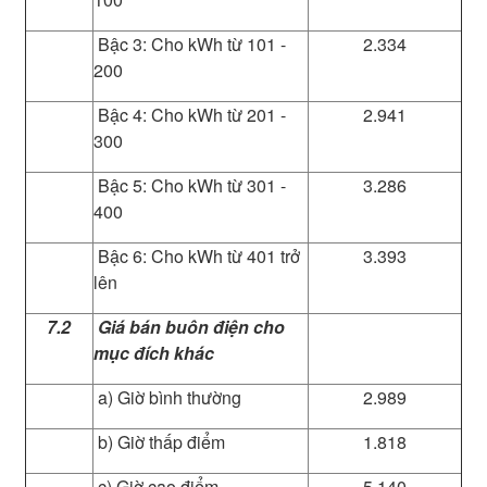
Bậc 3: Cho kWh từ 101 -
2.334
200
Bậc 4: Cho kWh từ 201 -
2.941
300
Bậc 5: Cho kWh từ 301 -
3.286
400
Bậc 6: Cho kWh từ 401 trở
3.393
lên
7.2
Giá bán buôn điện cho
mục đích khác
a) Giờ bình thường
2.989
b) Giờ thấp điểm
1.818
c) Giờ cao điểm
5.140