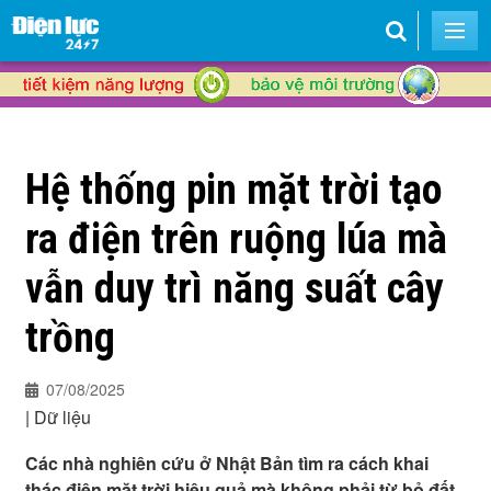
Hệ thống pin mặt trời tạo
ra điện trên ruộng lúa mà
vẫn duy trì năng suất cây
trồng
07/08/2025
|
Dữ liệu
Các nhà nghiên cứu ở Nhật Bản tìm ra cách khai
thác điện mặt trời hiệu quả mà không phải từ bỏ đất