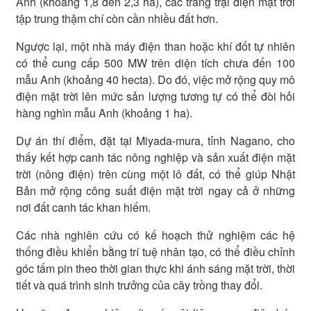
Anh (khoảng 1,8 đến 2,3 ha), các trang trại điện mặt trời
tập trung thậm chí còn cần nhiều đất hơn.
Ngược lại, một nhà máy điện than hoặc khí đốt tự nhiên
có thể cung cấp 500 MW trên diện tích chưa đến 100
mẫu Anh (khoảng 40 hecta). Do đó, việc mở rộng quy mô
điện mặt trời lên mức sản lượng tương tự có thể đòi hỏi
hàng nghìn mẫu Anh (khoảng 1 ha).
Dự án thí điểm, đặt tại Miyada-mura, tỉnh Nagano, cho
thấy kết hợp canh tác nông nghiệp và sản xuất điện mặt
trời (nông điện) trên cùng một lô đất, có thể giúp Nhật
Bản mở rộng công suất điện mặt trời ngay cả ở những
nơi đất canh tác khan hiếm.
Các nhà nghiên cứu có kế hoạch thử nghiệm các hệ
thống điều khiển bằng trí tuệ nhân tạo, có thể điều chỉnh
góc tấm pin theo thời gian thực khi ánh sáng mặt trời, thời
tiết và quá trình sinh trưởng của cây trồng thay đổi.