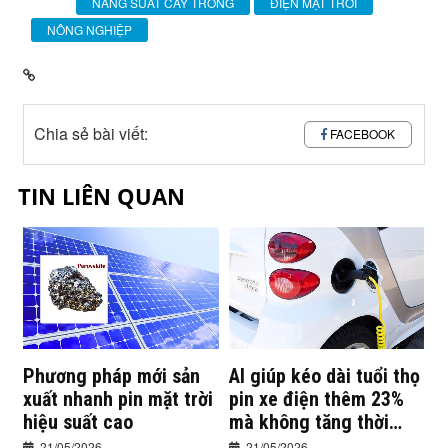
NĂNG SUẤT CÂY TRỒNG
ĐIỆN MẶT TRỜI
NÔNG NGHIỆP
Chia sẻ bài viết:
FACEBOOK
TIN LIÊN QUAN
Phương pháp mới sản
AI giúp kéo dài tuổi thọ
xuất nhanh pin mặt trời
pin xe điện thêm 23%
hiệu suất cao
mà không tăng thời
gian sạc
21/05/2026
21/05/2026