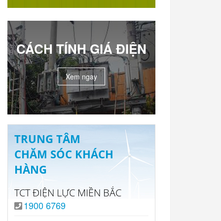
CÁCH TÍNH GIÁ ĐIỆN
Xem ngay
TRUNG TÂM
CHĂM SÓC KHÁCH
HÀNG
TCT ĐIỆN LỰC MIỀN BẮC
1900 6769