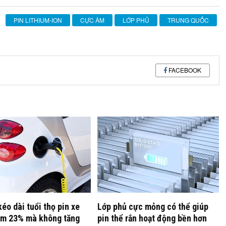
PIN LITHIUM-ION
CỰC ÂM
LỚP PHỦ
TRUNG QUỐC
FACEBOOK
kéo dài tuổi thọ pin xe
Lớp phủ cực mỏng có thể giúp
êm 23% mà không tăng
pin thể rắn hoạt động bền hơn