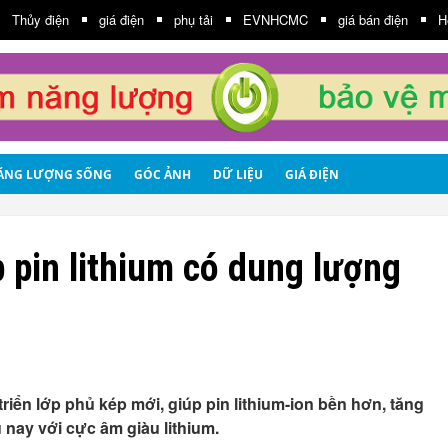
Thủy điện
giá điện
phụ tải
EVNHCMC
giá bán điện
H
ĂNG LƯỢNG SỐNG
GÓC ẢNH
DỮ LIỆU
GIÁ ĐIỆN
 pin lithium có dung lượng
riển lớp phủ kép mới, giúp pin lithium-ion bền hơn, tăng
u nay với cực âm giàu lithium.