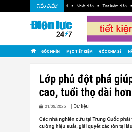
Điện gió
Điện mặt trời
TIÊU ĐIỂM
EVN
Nhiệt điện
Tiết kiệm điện
GÓC NHÌN
MẸO TIẾT KIỆM
GÓC CHIA SẺ
N
Lớp phủ đột phá giúp
cao, tuổi thọ dài hơn
|
Dữ liệu
01/09/2025
Các nhà nghiên cứu tại Trung Quốc phát t
cường hiệu suất, giải quyết các tồn tại lâ