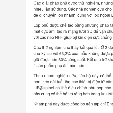
Các giải pháp phủ được thử nghiệm, nhưng 
nhiều lần sử dụng. Các nhà nghiên cứu cho 
để di chuyển ion nhanh, cùng với lớp ngoài
Lớp phủ được chế tạo bằng phương pháp tái t
mặt cực âm, tạo ra mạng lưới 3D để vận chuy
với các neo Ni-F giúp bịt kín điện cực chống
Các thử nghiệm cho thấy kết quả tốt. Ở 2 
chu kỳ, so với 63,2% của mẫu không được ph
giữ được hơn 80% công suất. Kết quả trở khá
ít sản phẩm phụ ăn mòn hơn.
Theo nhóm nghiên cứu, tiến bộ này có thể t
hơn, kéo dài tuổi thọ các thiết bị điện tử cầ
LiF@spinel có thể điều chỉnh phù hợp cho 
này cũng có thể hỗ trợ rộng hơn trong lưu tr
Khám phá này được công bố trên tạp chí Ene