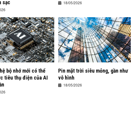
n sạc
18/05/2026
026
hệ bộ nhớ mới có thể
Pin mặt trời siêu mỏng, gần như
 tiêu thụ điện của AI
vô hình
ần
18/05/2026
026