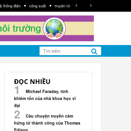
ệ thống điện
công suất
truyền tải
Năng lượng tái tạo
Lưới đ
ĐỌC NHIỀU
Michael Faraday, tính
khiêm tốn của nhà khoa học vĩ
đại
Câu chuyện truyền cảm
hứng từ thành công của Thomas
Edison