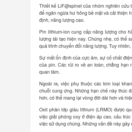
Thiết kế LiF@spinel của nhóm nghiên cứu t
để ngăn ngừa hư hỏng bề mặt và cải thiện hiệ
định, năng lượng cao.
Pin lithium-ion cung cấp năng lượng cho hầ
lượng tái tạo hiện nay. Chúng nhẹ, có thể s
quá trình chuyển đổi năng lượng. Tuy nhiên,
Sự mất ổn định của cực âm, sự cố chất điện
của pin. Các rủi ro về an toàn, chẳng hạn 
quan tâm.
Ngoài ra, việc phụ thuộc các kim loại kha
chuỗi cung ứng. Những hạn chế này thúc đẩ
hơn, có thể mang lại vòng đời dài hơn và hiệ
Oxit phân lớp giàu lithium (LRMO) được qua
việc giải phóng oxy ở điện áp cao, cấu trú
việc sử dụng chúng. Những vấn đề này gây ra 