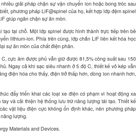
nhiều giải pháp chặn sự vận chuyển ion hoặc bong tróc sau
biết, phương pháp LiF@spinel của họ, kết hợp lớp đệm spinel
 LiF giúp ngăn chặn sự ăn mòn.
ạo tại chỗ. Một lớp spinel được hình thành trực tiếp trên bề
ển lithium-ion. Phía trên cùng, lớp chắn LiF liên kết hóa học
 lại sự ăn mòn của chất điện phân.
độ C, cực âm được phủ vẫn giữ được 81,5% công suất sau 150
ủ. Ngay cả khi sạc siêu nhanh ở 5 độ C, thiết kế vỏ kép vẫn
ng điện hóa cho thấy, điện trở thấp hơn, dòng ion nhanh hơn,
húc đẩy triển khai các loại xe điện có phạm vi hoạt động xa
m tay và cải thiện hệ thống lưu trữ năng lượng tái tạo. Thiết kế
các vật liệu điện cực không ổn định khác, nên phương pháp
ữ năng lượng.
rgy Materials and Devices.