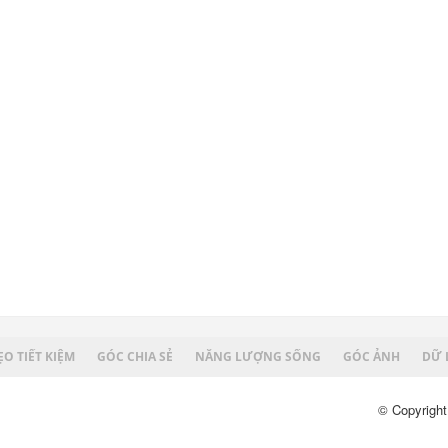
O TIẾT KIỆM
GÓC CHIA SẺ
NĂNG LƯỢNG SỐNG
GÓC ẢNH
DỮ 
© Copyright