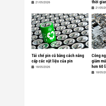
thời gia
21/05/2026
21/05/2
Tái chế pin cũ bằng cách nâng
Công ng
cấp các vật liệu của pin
giảm mức
hơn 60 l
18/05/2026
18/05/2