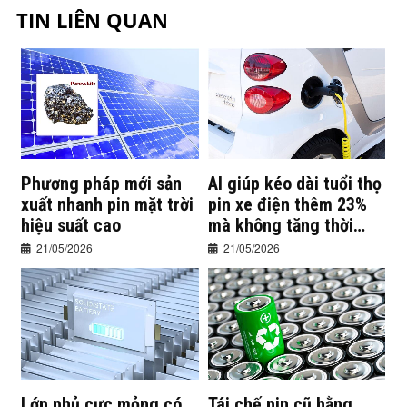
TIN LIÊN QUAN
Phương pháp mới sản
AI giúp kéo dài tuổi thọ
xuất nhanh pin mặt trời
pin xe điện thêm 23%
hiệu suất cao
mà không tăng thời
gian sạc
21/05/2026
21/05/2026
Lớp phủ cực mỏng có
Tái chế pin cũ bằng