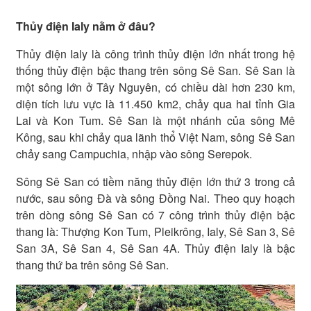
Thủy điện Ialy nằm ở đâu?
Thủy điện Ialy là công trình thủy điện lớn nhất trong hệ
thống thủy điện bậc thang trên sông Sê San. Sê San là
một sông lớn ở Tây Nguyên, có chiều dài hơn 230 km,
diện tích lưu vực là 11.450 km2, chảy qua hai tỉnh Gia
Lai và Kon Tum. Sê San là một nhánh của sông Mê
Kông, sau khi chảy qua lãnh thổ Việt Nam, sông Sê San
chảy sang Campuchia, nhập vào sông Serepok.
Sông Sê San có tiềm năng thủy điện lớn thứ 3 trong cả
nước, sau sông Đà và sông Đồng Nai. Theo quy hoạch
trên dòng sông Sê San có 7 công trình thủy điện bậc
thang là: Thượng Kon Tum, Pleikrông, Ialy, Sê San 3, Sê
San 3A, Sê San 4, Sê San 4A. Thủy điện Ialy là bậc
thang thứ ba trên sông Sê San.