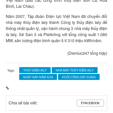
Việt Nam (sau các công trình thủy điện Sơn La, Hòa
Bình, Lai Châu).
Năm 2007, Tập đoàn Điện lực Việt Nam đã chuyển đổi
nhà máy thủy điện Ialy thành Công ty thủy điện Ialy để
thống nhất quản lý, vận hành chung 3 nhà máy thủy điện
là Ialy, Sê San 3 và Pleikrông với tổng công suất 1.080
MW, sản lượng điện bình quân 5 tỉ 310 triệu kWh/năm.
(Dienluc247 tổng hợp)
THỦY ĐIỆN IALY
NHÀ MÁY THỦY ĐIỆN IALY
Tags:
NGÀY NÀY NĂM XƯA
KHỞI CÔNG XÂY DỰNG
Chia sẻ bài viết:
FACEBOOK