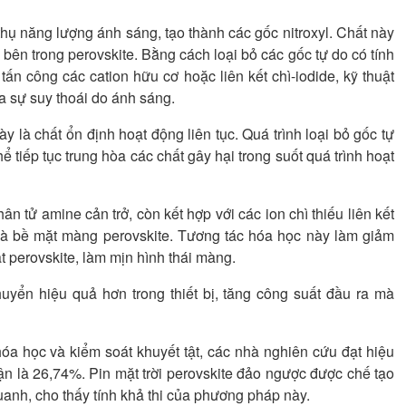
hụ năng lượng ánh sáng, tạo thành các gốc nitroxyl. Chất này
bên trong perovskite. Bằng cách loại bỏ các gốc tự do có tính
ấn công các cation hữu cơ hoặc liên kết chì-iodide, kỹ thuật
a sự suy thoái do ánh sáng.
là chất ổn định hoạt động liên tục. Quá trình loại bỏ gốc tự
hể tiếp tục trung hòa các chất gây hại trong suốt quá trình hoạt
 tử amine cản trở, còn kết hợp với các ion chì thiếu liên kết
ạt và bề mặt màng perovskite. Tương tác hóa học này làm giảm
ạt perovskite, làm mịn hình thái màng.
huyển hiệu quả hơn trong thiết bị, tăng công suất đầu ra mà
a học và kiểm soát khuyết tật, các nhà nghiên cứu đạt hiệu
 là 26,74%. Pin mặt trời perovskite đảo ngược được chế tạo
uanh, cho thấy tính khả thi của phương pháp này.