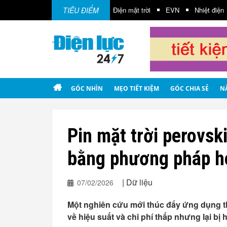
TIÊU ĐIỂM
Điện gió
Điện mặt trời
EVN
Nhiệt điện
GÓC NHÌN
MẸO TIẾT KIỆM
GÓC CHIA SẺ
N
Pin mặt trời perovsk
bằng phương pháp h
|
Dữ liệu
07/02/2026
Một nghiên cứu mới thúc đẩy ứng dụng th
về hiệu suất và chi phí thấp nhưng lại bị