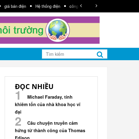
giá bán điện
Hệ thống điện
công suất
truyền tải
Năng lượn
ĐỌC NHIỀU
Michael Faraday, tính
khiêm tốn của nhà khoa học vĩ
đại
Câu chuyện truyền cảm
hứng từ thành công của Thomas
Edison