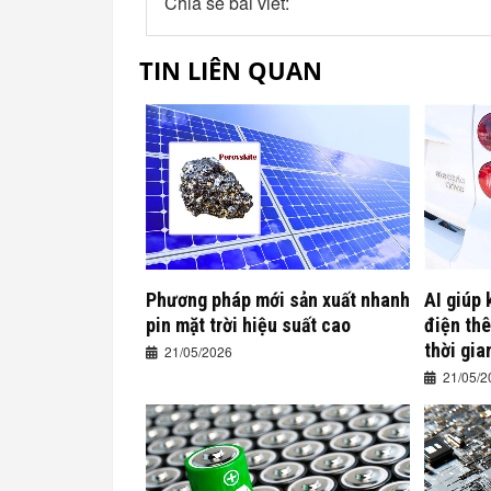
Chia sẻ bài viết:
TIN LIÊN QUAN
Phương pháp mới sản xuất nhanh
AI giúp 
pin mặt trời hiệu suất cao
điện th
thời gia
21/05/2026
21/05/2