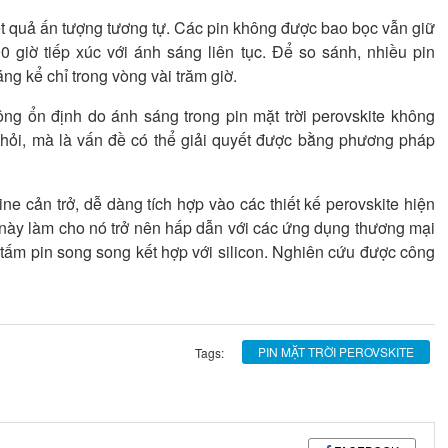
t quả ấn tượng tương tự. Các pin không được bao bọc vẫn giữ
giờ tiếp xúc với ánh sáng liên tục. Để so sánh, nhiều pin
ng kể chỉ trong vòng vài trăm giờ.
ng ổn định do ánh sáng trong pin mặt trời perovskite không
 khỏi, mà là vấn đề có thể giải quyết được bằng phương pháp
e cản trở, dễ dàng tích hợp vào các thiết kế perovskite hiện
u này làm cho nó trở nên hấp dẫn với các ứng dụng thương mại
à tấm pin song song kết hợp với silicon. Nghiên cứu được công
PIN MẶT TRỜI PEROVSKITE
Tags: