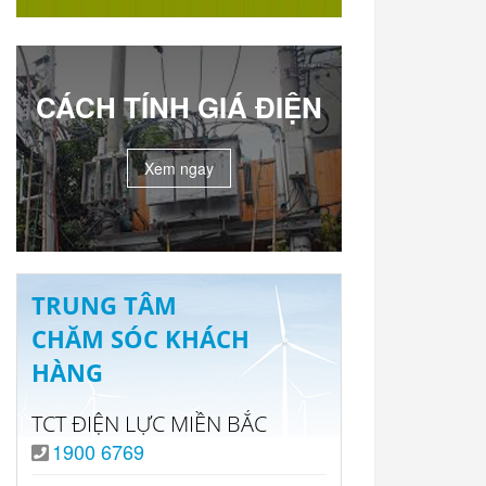
CÁCH TÍNH GIÁ ĐIỆN
Xem ngay
TRUNG TÂM
CHĂM SÓC KHÁCH
HÀNG
TCT ĐIỆN LỰC MIỀN BẮC
1900 6769