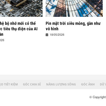
hệ bộ nhớ mới có thể
Pin mặt trời siêu mỏng, gần như
 tiêu thụ điện của AI
vô hình
ần
18/05/2026
026
O TIẾT KIỆM
GÓC CHIA SẺ
NĂNG LƯỢNG SỐNG
GÓC ẢNH
DỮ 
© Copyright