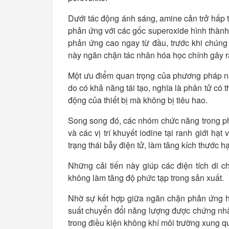
Dưới tác động ánh sáng, amine cản trở hấp t
phản ứng với các gốc superoxide hình thành 
phản ứng cao ngay từ đầu, trước khi chúng t
này ngăn chặn tác nhân hóa học chính gây r
Một ưu điểm quan trọng của phương pháp này 
do có khả năng tái tạo, nghĩa là phân tử có t
động của thiết bị mà không bị tiêu hao.
Song song đó, các nhóm chức năng trong phân
và các vị trí khuyết iodine tại ranh giới h
trạng thái bẫy điện tử, làm tăng kích thước h
Những cải tiến này giúp các điện tích di c
không làm tăng độ phức tạp trong sản xuất.
Nhờ sự kết hợp giữa ngăn chặn phản ứng hó
suất chuyển đổi năng lượng được chứng nhận
trong điều kiện không khí môi trường xung q