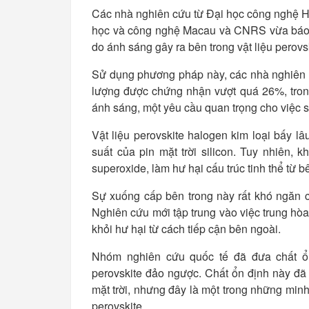
Các nhà nghiên cứu từ Đại học công nghệ H
học và công nghệ Macau và CNRS vừa báo 
do ánh sáng gây ra bên trong vật liệu perovsk
Sử dụng phương pháp này, các nhà nghiên cứ
lượng được chứng nhận vượt quá 26%, trong 
ánh sáng, một yêu cầu quan trọng cho việc sử
Vật liệu perovskite halogen kim loại bấy l
suất của pin mặt trời silicon. Tuy nhiên, k
superoxide, làm hư hại cấu trúc tinh thể từ b
Sự xuống cấp bên trong này rất khó ngăn 
Nghiên cứu mới tập trung vào việc trung hòa
khỏi hư hại từ cách tiếp cận bên ngoài.
Nhóm nghiên cứu quốc tế đã đưa chất ổn 
perovskite đảo ngược. Chất ổn định này đ
mặt trời, nhưng đây là một trong những minh
perovskite.