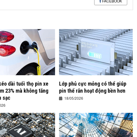
FACEBOOK
kéo dài tuổi thọ pin xe
Lớp phủ cực mỏng có thể giúp
êm 23% mà không tăng
pin thể rắn hoạt động bền hơn
n sạc
18/05/2026
026