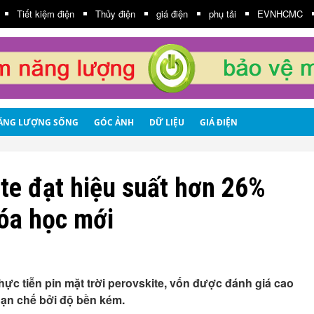
Tiết kiệm điện
Thủy điện
giá điện
phụ tải
EVNHCMC
ĂNG LƯỢNG SỐNG
GÓC ẢNH
DỮ LIỆU
GIÁ ĐIỆN
ite đạt hiệu suất hơn 26%
óa học mới
ực tiễn pin mặt trời perovskite, vốn được đánh giá cao
 hạn chế bởi độ bền kém.