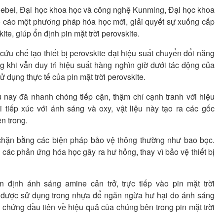
ebei, Đại học khoa học và công nghệ Kunming, Đại học khoa
cáo một phương pháp hóa học mới, giải quyết sự xuống cấp
ite, giúp ổn định pin mặt trời perovskite.
u chế tạo thiết bị perovskite đạt hiệu suất chuyển đổi năng
khi vẫn duy trì hiệu suất hàng nghìn giờ dưới tác động của
 dụng thực tế của pin mặt trời perovskite.
âu nay đã nhanh chóng tiếp cận, thậm chí cạnh tranh với hiệu
hi tiếp xúc với ánh sáng và oxy, vật liệu này tạo ra các gốc
ên trong.
chặn bằng các biện pháp bảo vệ thông thường như bao bọc.
 các phản ứng hóa học gây ra hư hỏng, thay vì bảo vệ thiết bị
định ánh sáng amine cản trở, trực tiếp vào pin mặt trời
ã được sử dụng trong nhựa để ngăn ngừa hư hại do ánh sáng
 chứng đầu tiên về hiệu quả của chúng bên trong pin mặt trời