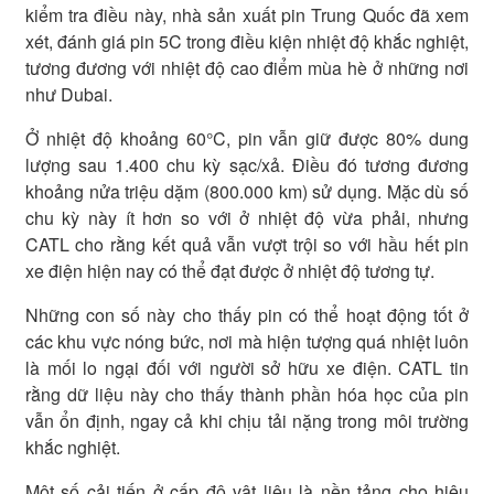
kiểm tra điều này, nhà sản xuất pin Trung Quốc đã xem
xét, đánh giá pin 5C trong điều kiện nhiệt độ khắc nghiệt,
tương đương với nhiệt độ cao điểm mùa hè ở những nơi
như Dubai.
Ở nhiệt độ khoảng 60°C, pin vẫn giữ được 80% dung
lượng sau 1.400 chu kỳ sạc/xả. Điều đó tương đương
khoảng nửa triệu dặm (800.000 km) sử dụng. Mặc dù số
chu kỳ này ít hơn so với ở nhiệt độ vừa phải, nhưng
CATL cho rằng kết quả vẫn vượt trội so với hầu hết pin
xe điện hiện nay có thể đạt được ở nhiệt độ tương tự.
Những con số này cho thấy pin có thể hoạt động tốt ở
các khu vực nóng bức, nơi mà hiện tượng quá nhiệt luôn
là mối lo ngại đối với người sở hữu xe điện. CATL tin
rằng dữ liệu này cho thấy thành phần hóa học của pin
vẫn ổn định, ngay cả khi chịu tải nặng trong môi trường
khắc nghiệt.
Một số cải tiến ở cấp độ vật liệu là nền tảng cho hiệu