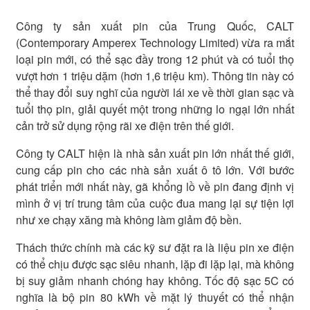
Công ty sản xuất pin của Trung Quốc, CALT
(Contemporary Amperex Technology Limited) vừa ra mắt
loại pin mới, có thể sạc đầy trong 12 phút và có tuổi thọ
vượt hơn 1 triệu dặm (hơn 1,6 triệu km). Thông tin này có
thể thay đổi suy nghĩ của người lái xe về thời gian sạc và
tuổi thọ pin, giải quyết một trong những lo ngại lớn nhất
cản trở sử dụng rộng rãi xe điện trên thế giới.
Công ty CALT hiện là nhà sản xuất pin lớn nhất thế giới,
cung cấp pin cho các nhà sản xuất ô tô lớn. Với bước
phát triển mới nhất này, gã khổng lồ về pin đang định vị
mình ở vị trí trung tâm của cuộc đua mang lại sự tiện lợi
như xe chạy xăng mà không làm giảm độ bền.
Thách thức chính mà các kỹ sư đặt ra là liệu pin xe điện
có thể chịu được sạc siêu nhanh, lặp đi lặp lại, mà không
bị suy giảm nhanh chóng hay không. Tốc độ sạc 5C có
nghĩa là bộ pin 80 kWh về mặt lý thuyết có thể nhận