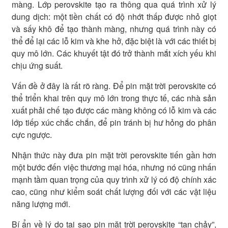
màng. Lớp perovskite tạo ra thông qua quá trình xử lý
dung dịch: một tiền chất có độ nhớt thấp được nhỏ giọt
và sấy khô để tạo thành màng, nhưng quá trình này có
thể để lại các lỗ kim và khe hở, đặc biệt là với các thiết bị
quy mô lớn. Các khuyết tật đó trở thành mắt xích yếu khi
chịu ứng suất.
Vấn đề ở đây là rất rõ ràng. Để pin mặt trời perovskite có
thể triển khai trên quy mô lớn trong thực tế, các nhà sản
xuất phải chế tạo được các màng không có lỗ kim và các
lớp tiếp xúc chắc chắn, để pin tránh bị hư hỏng do phân
cực ngược.
Nhận thức này đưa pin mặt trời perovskite tiến gần hơn
một bước đến việc thương mại hóa, nhưng nó cũng nhấn
mạnh tầm quan trọng của quy trình xử lý có độ chính xác
cao, cũng như kiểm soát chất lượng đối với các vật liệu
năng lượng mới.
Bí ẩn về lý do tại sao pin mặt trời perovskite “tan chảy”,