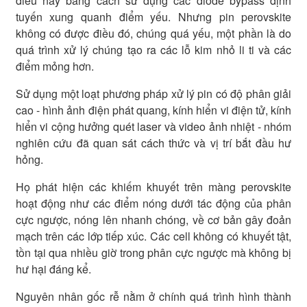
điều này bằng cách sử dụng các diode bypass định
tuyến xung quanh điểm yếu. Nhưng pin perovskite
không có được điều đó, chúng quá yếu, một phần là do
quá trình xử lý chúng tạo ra các lỗ kim nhỏ li ti và các
điểm mỏng hơn.
Sử dụng một loạt phương pháp xử lý pin có độ phân giải
cao - hình ảnh điện phát quang, kính hiển vi điện tử, kính
hiển vi cộng hưởng quét laser và video ảnh nhiệt - nhóm
nghiên cứu đã quan sát cách thức và vị trí bắt đầu hư
hỏng.
Họ phát hiện các khiếm khuyết trên màng perovskite
hoạt động như các điểm nóng dưới tác động của phân
cực ngược, nóng lên nhanh chóng, về cơ bản gây đoản
mạch trên các lớp tiếp xúc. Các cell không có khuyết tật,
tồn tại qua nhiều giờ trong phân cực ngược mà không bị
hư hại đáng kể.
Nguyên nhân gốc rễ nằm ở chính quá trình hình thành