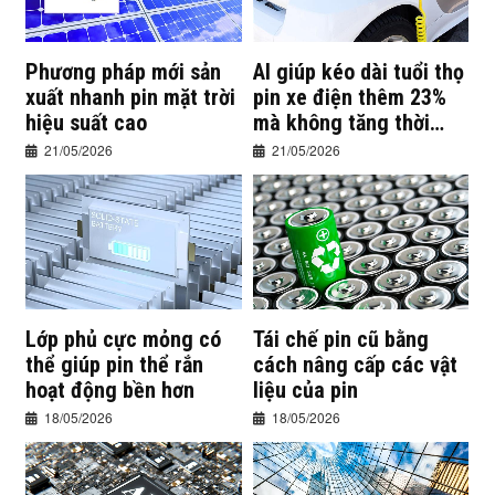
Phương pháp mới sản
AI giúp kéo dài tuổi thọ
xuất nhanh pin mặt trời
pin xe điện thêm 23%
hiệu suất cao
mà không tăng thời
gian sạc
21/05/2026
21/05/2026
Lớp phủ cực mỏng có
Tái chế pin cũ bằng
thể giúp pin thể rắn
cách nâng cấp các vật
hoạt động bền hơn
liệu của pin
18/05/2026
18/05/2026