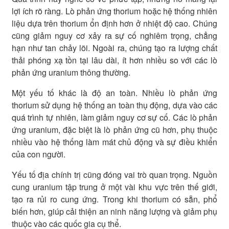
lợi ích rõ ràng. Lò phản ứng thorium hoặc hệ thống nhiên
liệu dựa trên thorium ổn định hơn ở nhiệt độ cao. Chúng
cũng giảm nguy cơ xảy ra sự cố nghiêm trọng, chẳng
hạn như tan chảy lõi. Ngoài ra, chúng tạo ra lượng chất
thải phóng xạ tồn tại lâu dài, ít hơn nhiều so với các lò
phản ứng uranium thông thường.
Một yếu tố khác là độ an toàn. Nhiều lò phản ứng
thorium sử dụng hệ thống an toàn thụ động, dựa vào các
quá trình tự nhiên, làm giảm nguy cơ sự cố. Các lò phản
ứng uranium, đặc biệt là lò phản ứng cũ hơn, phụ thuộc
nhiều vào hệ thống làm mát chủ động và sự điều khiển
của con người.
Yếu tố địa chính trị cũng đóng vai trò quan trọng. Nguồn
cung uranium tập trung ở một vài khu vực trên thế giới,
tạo ra rủi ro cung ứng. Trong khi thorium có sẵn, phổ
biến hơn, giúp cải thiện an ninh năng lượng và giảm phụ
thuộc vào các quốc gia cụ thể.