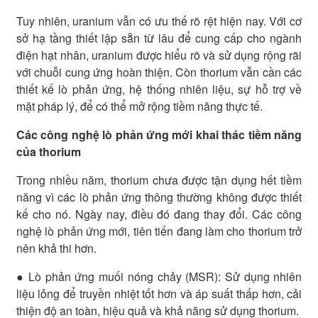
Tuy nhiên, uranium vẫn có ưu thế rõ rệt hiện nay. Với cơ
sở hạ tầng thiết lập sẵn từ lâu để cung cấp cho ngành
điện hạt nhân, uranium được hiểu rõ và sử dụng rộng rãi
với chuỗi cung ứng hoàn thiện. Còn thorium vẫn cần các
thiết kế lò phản ứng, hệ thống nhiên liệu, sự hỗ trợ về
mặt pháp lý, để có thể mở rộng tiềm năng thực tế.
Các công nghệ lò phản ứng mới khai thác tiềm năng
của thorium
Trong nhiều năm, thorium chưa được tận dụng hết tiềm
năng vì các lò phản ứng thông thường không được thiết
kế cho nó. Ngày nay, điều đó đang thay đổi. Các công
nghệ lò phản ứng mới, tiên tiến đang làm cho thorium trở
nên khả thi hơn.
● Lò phản ứng muối nóng chảy (MSR): Sử dụng nhiên
liệu lỏng để truyền nhiệt tốt hơn và áp suất thấp hơn, cải
thiện độ an toàn, hiệu quả và khả năng sử dụng thorium.