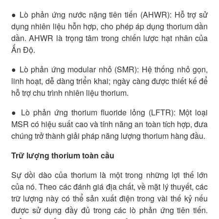
● Lò phản ứng nước nặng tiên tiến (AHWR): Hỗ trợ sử
dụng nhiên liệu hỗn hợp, cho phép áp dụng thorium dần
dần. AHWR là trọng tâm trong chiến lược hạt nhân của
Ấn Độ.
● Lò phản ứng modular nhỏ (SMR): Hệ thống nhỏ gọn,
linh hoạt, dễ dàng triển khai; ngày càng được thiết kế để
hỗ trợ chu trình nhiên liệu thorium.
● Lò phản ứng thorium fluoride lỏng (LFTR): Một loại
MSR có hiệu suất cao và tính năng an toàn tích hợp, đưa
chúng trở thành giải pháp năng lượng thorium hàng đầu.
Trữ lượng thorium toàn cầu
Sự dồi dào của thorium là một trong những lợi thế lớn
của nó. Theo các đánh giá địa chất, về mặt lý thuyết, các
trữ lượng này có thể sản xuất điện trong vài thế kỷ nếu
được sử dụng đầy đủ trong các lò phản ứng tiên tiến.