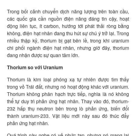
Trong bối cảnh chuyển dịch năng lượng trên toàn cầu,
các quốc gia cần nguồn điện năng đáng tin cậy, hoạt
động liên tục, ít carbon, hướng tới phát thải ròng bằng
không, điện hạt nhân đang thu hút sự chú ý trở lại. Trong
nhiều thập kỷ, thorium bị gạt bên lề, trong khi uranium
chi phối ngành điện hạt nhân, nhưng giờ đây, thorium
đang nhận được sự quan tâm lớn.
Thorium so với Uranium
Thorium là kim loại phóng xạ tự nhiên được tìm thấy
trong vỏ Trái đất, nhưng nó hoạt động khác với uranium.
Thorium không phân hạch trực tiếp, nghĩa là nó không
thể tự duy trì phản ứng hạt nhân. Thay vào đó, thorium-
232 hấp thụ neutron bên trong lò phản ứng, biến đổi
thành uranium-233. Vật liệu mới này sau đó thúc đẩy
phản ứng hạt nhân.
Quá trình này nghe có vẻ phức tạp, nhưng nó mang lại