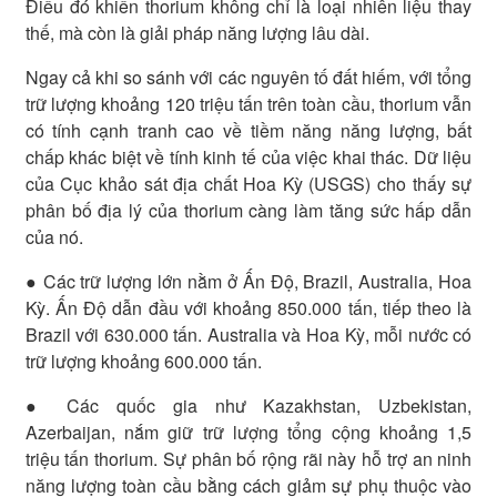
Điều đó khiến thorium không chỉ là loại nhiên liệu thay
thế, mà còn là giải pháp năng lượng lâu dài.
Ngay cả khi so sánh với các nguyên tố đất hiếm, với tổng
trữ lượng khoảng 120 triệu tấn trên toàn cầu, thorium vẫn
có tính cạnh tranh cao về tiềm năng năng lượng, bất
chấp khác biệt về tính kinh tế của việc khai thác. Dữ liệu
của Cục khảo sát địa chất Hoa Kỳ (USGS) cho thấy sự
phân bố địa lý của thorium càng làm tăng sức hấp dẫn
của nó.
● Các trữ lượng lớn nằm ở Ấn Độ, Brazil, Australia, Hoa
Kỳ. Ấn Độ dẫn đầu với khoảng 850.000 tấn, tiếp theo là
Brazil với 630.000 tấn. Australia và Hoa Kỳ, mỗi nước có
trữ lượng khoảng 600.000 tấn.
● Các quốc gia như Kazakhstan, Uzbekistan,
Azerbaijan, nắm giữ trữ lượng tổng cộng khoảng 1,5
triệu tấn thorium. Sự phân bố rộng rãi này hỗ trợ an ninh
năng lượng toàn cầu bằng cách giảm sự phụ thuộc vào