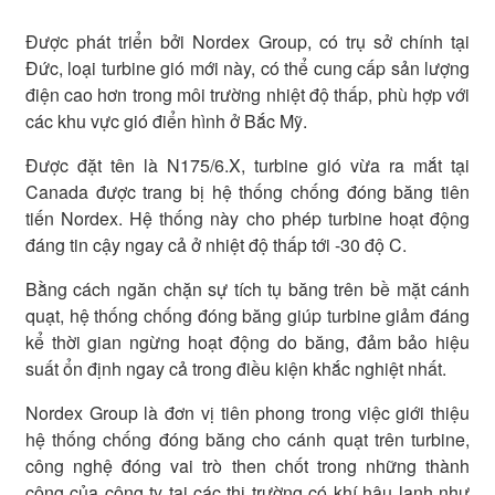
Được phát triển bởi Nordex Group, có trụ sở chính tại
Đức, loại turbine gió mới này, có thể cung cấp sản lượng
điện cao hơn trong môi trường nhiệt độ thấp, phù hợp với
các khu vực gió điển hình ở Bắc Mỹ.
Được đặt tên là N175/6.X, turbine gió vừa ra mắt tại
Canada được trang bị hệ thống chống đóng băng tiên
tiến Nordex. Hệ thống này cho phép turbine hoạt động
đáng tin cậy ngay cả ở nhiệt độ thấp tới -30 độ C.
Bằng cách ngăn chặn sự tích tụ băng trên bề mặt cánh
quạt, hệ thống chống đóng băng giúp turbine giảm đáng
kể thời gian ngừng hoạt động do băng, đảm bảo hiệu
suất ổn định ngay cả trong điều kiện khắc nghiệt nhất.
Nordex Group là đơn vị tiên phong trong việc giới thiệu
hệ thống chống đóng băng cho cánh quạt trên turbine,
công nghệ đóng vai trò then chốt trong những thành
công của công ty tại các thị trường có khí hậu lạnh như