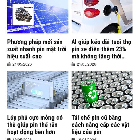
Phương pháp mới sản
AI giúp kéo dài tuổi thọ
xuất nhanh pin mặt trời
pin xe điện thêm 23%
hiệu suất cao
mà không tăng thời
gian sạc
21/05/2026
21/05/2026
Lớp phủ cực mỏng có
Tái chế pin cũ bằng
thể giúp pin thể rắn
cách nâng cấp các vật
hoạt động bền hơn
liệu của pin
18/05/2026
18/05/2026