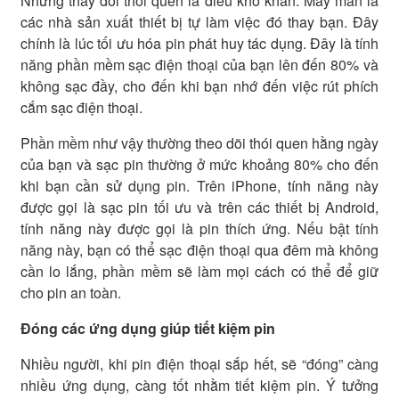
Nhưng thay đổi thói quen là điều khó khăn. May mắn là
các nhà sản xuất thiết bị tự làm việc đó thay bạn. Đây
chính là lúc tối ưu hóa pin phát huy tác dụng. Đây là tính
năng phần mềm sạc điện thoại của bạn lên đến 80% và
không sạc đầy, cho đến khi bạn nhớ đến việc rút phích
cắm sạc điện thoại.
Phần mềm như vậy thường theo dõi thói quen hằng ngày
của bạn và sạc pin thường ở mức khoảng 80% cho đến
khi bạn cần sử dụng pin. Trên iPhone, tính năng này
được gọi là sạc pin tối ưu và trên các thiết bị Android,
tính năng này được gọi là pin thích ứng. Nếu bật tính
năng này, bạn có thể sạc điện thoại qua đêm mà không
cần lo lắng, phần mềm sẽ làm mọi cách có thể để giữ
cho pin an toàn.
Đóng các ứng dụng giúp tiết kiệm pin
Nhiều người, khi pin điện thoại sắp hết, sẽ “đóng” càng
nhiều ứng dụng, càng tốt nhằm tiết kiệm pin. Ý tưởng