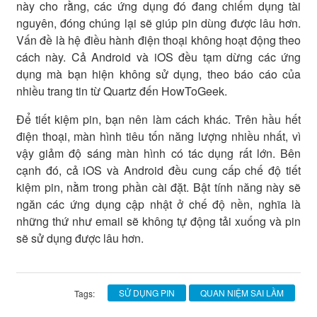
này cho rằng, các ứng dụng đó đang chiếm dụng tài
nguyên, đóng chúng lại sẽ giúp pin dùng được lâu hơn.
Vấn đề là hệ điều hành điện thoại không hoạt động theo
cách này. Cả Android và iOS đều tạm dừng các ứng
dụng mà bạn hiện không sử dụng, theo báo cáo của
nhiều trang tin từ Quartz đến HowToGeek.
Để tiết kiệm pin, bạn nên làm cách khác. Trên hầu hết
điện thoại, màn hình tiêu tốn năng lượng nhiều nhất, vì
vậy giảm độ sáng màn hình có tác dụng rất lớn. Bên
cạnh đó, cả iOS và Android đều cung cấp chế độ tiết
kiệm pin, nằm trong phần cài đặt. Bật tính năng này sẽ
ngăn các ứng dụng cập nhật ở chế độ nền, nghĩa là
những thứ như email sẽ không tự động tải xuống và pin
sẽ sử dụng được lâu hơn.
SỬ DỤNG PIN
QUAN NIỆM SAI LẦM
Tags: