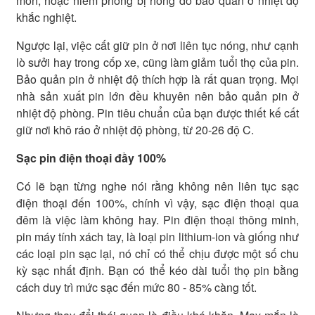
mòn, hoặc niêm phong bị hỏng do bảo quản ở nhiệt độ
khắc nghiệt.
Ngược lại, việc cất giữ pin ở nơi liên tục nóng, như cạnh
lò sưởi hay trong cốp xe, cũng làm giảm tuổi thọ của pin.
Bảo quản pin ở nhiệt độ thích hợp là rất quan trọng. Mọi
nhà sản xuất pin lớn đều khuyên nên bảo quản pin ở
nhiệt độ phòng. Pin tiêu chuẩn của bạn được thiết kế cất
giữ nơi khô ráo ở nhiệt độ phòng, từ 20-26 độ C.
Sạc pin điện thoại đầy 100%
Có lẽ bạn từng nghe nói rằng không nên liên tục sạc
điện thoại đến 100%, chính vì vậy, sạc điện thoại qua
đêm là việc làm không hay. Pin điện thoại thông minh,
pin máy tính xách tay, là loại pin lithium-ion và giống như
các loại pin sạc lại, nó chỉ có thể chịu được một số chu
kỳ sạc nhất định. Bạn có thể kéo dài tuổi thọ pin bằng
cách duy trì mức sạc đến mức 80 - 85% càng tốt.