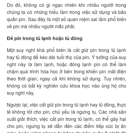
Do đó, không có gì ngạc nhiên khi nhiều người trong
chúng ta có những hiểu lầm trong việc sử dụng và bảo
quản pin. Sau đây là một số quan niệm sai lầm phổ biến
về pin mà nhiều người mắc phải.
Để pin trong tủ lạnh hoặc tủ đông
Một suy nghĩ khá phổ biến là cất giữ pin trong tủ lạnh
hay tủ đông để kéo dài tuổi thọ của pin. Ý tưởng của suy
nghĩ này là làm lạnh, hoặc đông lạnh pin có thể làm
chậm quá trình hóa học ở bên trong khiến pin mất điện
theo thời gian, ngay cả khi không sử dụng. Tuy nhiên,
không có bất kỳ nghiên cứu khoa học nào ủng hộ cho
suy nghĩ này.
Ngược lại, việc cất giữ pin trong tủ lạnh hay tủ đông, thực
tế không tốt cho pin, chủ yếu là ngưng tụ. Các nhà sản
xuất giải thích, việc cất pin trong tủ lạnh, có thể gây hại
cho pin, ngưng tụ sẽ dẫn đến các điểm tiếp xúc bị ăn