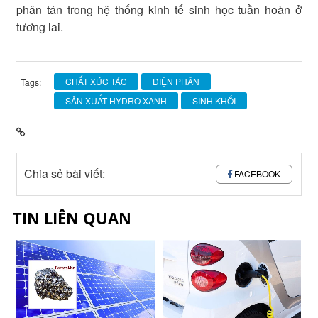
phân tán trong hệ thống kinh tế sinh học tuần hoàn ở
tương lai.
CHẤT XÚC TÁC
ĐIỆN PHÂN
Tags:
SẢN XUẤT HYDRO XANH
SINH KHỐI
Chia sẻ bài viết:
FACEBOOK
TIN LIÊN QUAN