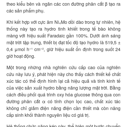
theo kiểu bên và ngăn các con đường phân cắt β tạo ra
các sản phẩm phụ.
Khi kết hợp với cực âm Ni₄Mo dồi dào trong tự nhiên, hệ
thống này tạo ra hydro tinh khiết trong tế bào không
màng với hiệu suất Faradaic gần 100%. Dưới ánh sáng
mặt trời tập trung, thiết bị đạt tốc độ tạo hydro là 519,5 ±
0,4 μmol h⁻¹ cm⁻², giữ hiệu suất ổn định trong suốt 24
giờ hoạt động.
Một trong những nhà nghiên cứu cấp cao của nghiên
cứu này lưu ý, phát hiện này cho thấy cách thiết kế chất
xúc tác có thể định hình lại cả hiệu quả và tính kinh tế
của việc sản xuất hydro bằng năng lượng mặt trời. Bằng
cách điều phối quá trình oxy hóa glucose thông qua con
đường phân cắt α có tính chọn lọc cao, chất xúc tác
không chỉ giảm điện năng điện cần thiết mà còn nâng
cấp sinh khối thành nguyên liệu có giá trị.
Hệ thống chức năng kép này, thể hiện một bước chuyển