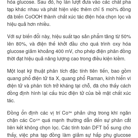
hóa glucose. Sau đó, họ lần lượt đưa vào các chất pha
tạp khác nhau và phát hiện việc thêm chỉ 5 mol% đồng
đã biến CoOOH thành chất xúc tác điện hóa chọn lọc và
hiệu quả hơn nhiều.
Với sự biến đổi này, hiệu suất tạo sản phẩm tăng từ 50%
lên 80%, và điện thế khởi đầu cho quá trình oxy hóa
glucose giảm khoảng 400 mV, cho phép điện phân đồng
thời đạt hiệu quả năng lượng cao trong điều kiện kiềm.
Một loạt kỹ thuật phân tích đặc tính tiên tiến, bao gồm
quang phổ điện tử tia X, quang phổ Raman, kính hiển vi
điện tử và phân tích trở kháng tại chỗ, đã cho thấy cách
đồng định hình lại cấu trúc điện tử của bề mặt chất xúc
tác.
Đồng ổn định các vị trí Co³⁺ phản ứng trong khi ngăn
chặn các Co⁴⁺ quá mạnh thường dẫn đến sự phân cắt
liên kết không chọn lọc. Các tính toán DFT bổ sung cho
thấy, việc pha tạp đồng làm giảm sự hấp phụ glucose