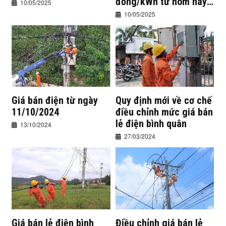
đồng/kWh từ hôm nay
10/05/2025
10/5/2025
10/05/2025
Giá bán điện từ ngày
Quy định mới về cơ chế
11/10/2024
điều chỉnh mức giá bán
lẻ điện bình quân
13/10/2024
27/03/2024
Giá bán lẻ điện bình
Điều chỉnh giá bán lẻ