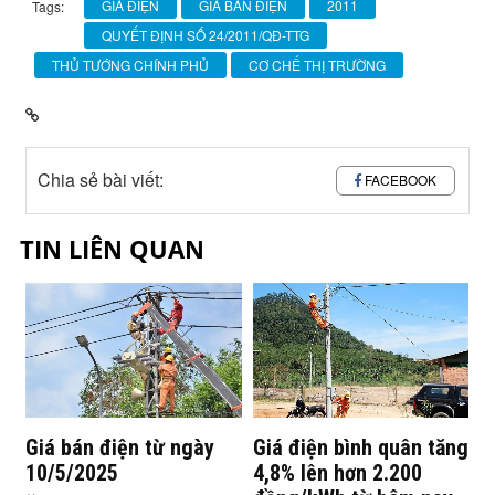
GIÁ ĐIỆN
GIÁ BÁN ĐIỆN
2011
Tags:
QUYẾT ĐỊNH SỐ 24/2011/QĐ-TTG
THỦ TƯỚNG CHÍNH PHỦ
CƠ CHẾ THỊ TRƯỜNG
Chia sẻ bài viết:
FACEBOOK
TIN LIÊN QUAN
Giá bán điện từ ngày
Giá điện bình quân tăng
10/5/2025
4,8% lên hơn 2.200