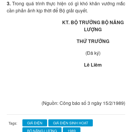
3.
Trong quá trình thực hiện có gì khó khăn vướng mắc
cần phản ảnh kịp thời để Bộ giải quyết.
KT. BỘ TRƯỞNG BỘ NĂNG
LƯỢNG
THỨ TRƯỞNG
(Đã ký)
Lê Liêm
(Nguồn: Công báo số 3 ngày 15/2/1989)
GIÁ ĐIỆN
GIÁ ĐIỆN SINH HOẠT
Tags:
BỘ NĂNG LƯỢNG
1989