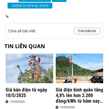
THÔNG TƯ SỐ 8-NL/TCKT2
Chia sẻ bài viết:
FACEBOOK
TIN LIÊN QUAN
Giá bán điện từ ngày
Giá điện bình quân tăng
10/5/2025
4,8% lên hơn 2.200
đồng/kWh từ hôm nay
10/05/2025
10/5/2025
10/05/2025