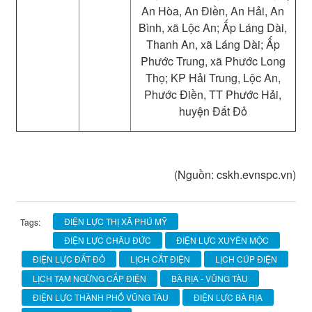
An Hòa, An Điền, An Hải, An
Bình, xã Lộc An; Ấp Láng Dài,
Thanh An, xã Láng Dài; Ấp
Phước Trung, xã Phước Long
Thọ; KP Hải Trung, Lộc An,
Phước Điền, TT Phước Hải,
huyện Đất Đỏ
(Nguồn: cskh.evnspc.vn)
ĐIỆN LỰC THỊ XÃ PHÚ MỸ
Tags:
ĐIỆN LỰC CHÂU ĐỨC
ĐIỆN LỰC XUYÊN MỘC
ĐIỆN LỰC ĐẤT ĐỎ
LỊCH CẮT ĐIỆN
LỊCH CÚP ĐIỆN
LỊCH TẠM NGỪNG CẤP ĐIỆN
BÀ RỊA - VŨNG TÀU
ĐIỆN LỰC THÀNH PHỐ VŨNG TÀU
ĐIỆN LỰC BÀ RỊA