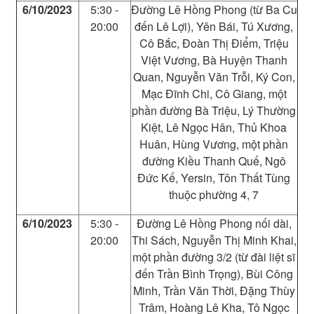
6/10/2023
5:30 -
Đường Lê Hồng Phong (từ Ba Cu
20:00
đến Lê Lợi), Yên Bái, Tú Xương,
Cô Bắc, Đoàn Thị Điểm, Triệu
Việt Vương, Bà Huyện Thanh
Quan, Nguyễn Văn Trỗi, Ký Con,
Mạc Đĩnh Chi, Cô Giang, một
phần đường Bà Triệu, Lý Thường
Kiệt, Lê Ngọc Hân, Thủ Khoa
Huân, Hùng Vương, một phần
đường Kiều Thanh Quế, Ngô
Đức Kế, Yersin, Tôn Thất Tùng
thuộc phường 4, 7
6/10/2023
5:30 -
Đường Lê Hồng Phong nối dài,
20:00
Thi Sách, Nguyễn Thị Minh Khai,
một phần đường 3/2 (từ đài liệt sĩ
đến Trần Bình Trọng), Bùi Công
Minh, Trần Văn Thời, Đặng Thùy
Trâm, Hoàng Lê Kha, Tô Ngọc