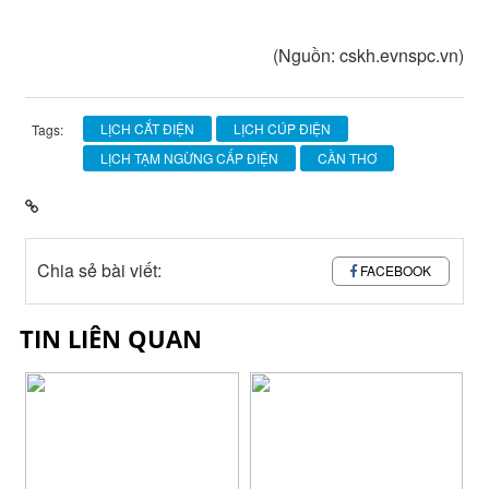
(Nguồn: cskh.evnspc.vn)
LỊCH CẮT ĐIỆN
LỊCH CÚP ĐIỆN
Tags:
LỊCH TẠM NGỪNG CẤP ĐIỆN
CẦN THƠ
Chia sẻ bài viết:
FACEBOOK
TIN LIÊN QUAN