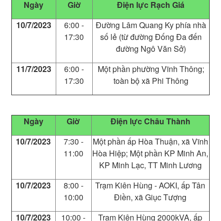
Ngày
Giờ
Điện lực
Rạch Giá
10/7/2023
6:00 -
Đường Lâm Quang Ky phía nhà
17:30
số lẻ (từ đường Đống Đa đến
đường Ngô Văn Sở)
11/7/2023
6:00 -
Một phần phường Vĩnh Thông;
17:30
toàn bộ xã Phi Thông
Ngày
Giờ
Điện lực
Châu Thành
10/7/2023
7:30 -
Một phần ấp Hòa Thuận, xã Vĩnh
11:00
Hòa Hiệp; Một phần KP Minh An,
KP Minh Lạc, TT Minh Lương
10/7/2023
8:00 -
Trạm Kiên Hùng - AOKI, ấp Tân
10:00
Điền, xã Giục Tượng
10/7/2023
10:00 -
Trạm Kiên Hùng 2000kVA, ấp