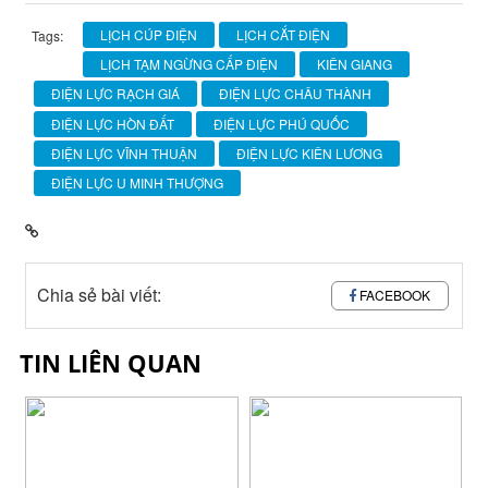
LỊCH CÚP ĐIỆN
LỊCH CẮT ĐIỆN
Tags:
LỊCH TẠM NGỪNG CẤP ĐIỆN
KIÊN GIANG
ĐIỆN LỰC RẠCH GIÁ
ĐIỆN LỰC CHÂU THÀNH
ĐIỆN LỰC HÒN ĐẤT
ĐIỆN LỰC PHÚ QUỐC
ĐIỆN LỰC VĨNH THUẬN
ĐIỆN LỰC KIÊN LƯƠNG
ĐIỆN LỰC U MINH THƯỢNG
Chia sẻ bài viết:
FACEBOOK
TIN LIÊN QUAN